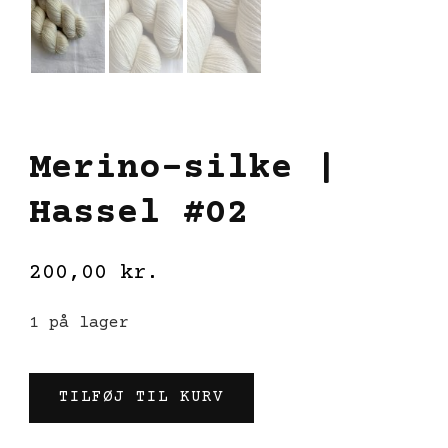
Merino-silke |
Hassel #02
200,00
kr.
1 på lager
Merino-
TILFØJ TIL KURV
silke
|