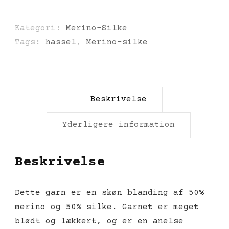
Hassel
#02
Kategori:
Merino-Silke
antal
Tags:
hassel
,
Merino-silke
Beskrivelse
Yderligere information
Beskrivelse
Dette garn er en skøn blanding af 50%
merino og 50% silke. Garnet er meget
blødt og lækkert, og er en anelse