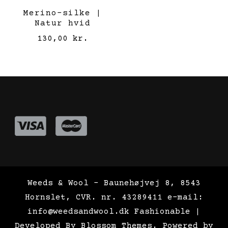
Merino-silke |
Natur hvid
130,00
kr.
Weeds & Wool - Baunehøjvej 8, 8543
Hornslet, CVR. nr. 43289411 e-mail:
info@weedsandwool.dk
Fashionable |
Developed By
Blossom Themes
. Powered by