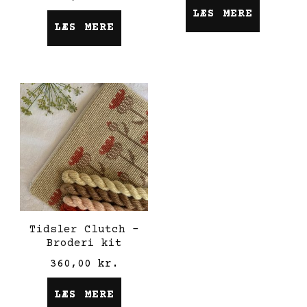
LÆS MERE
LÆS MERE
Tidsler Clutch –
Broderi kit
360,00
kr.
LÆS MERE