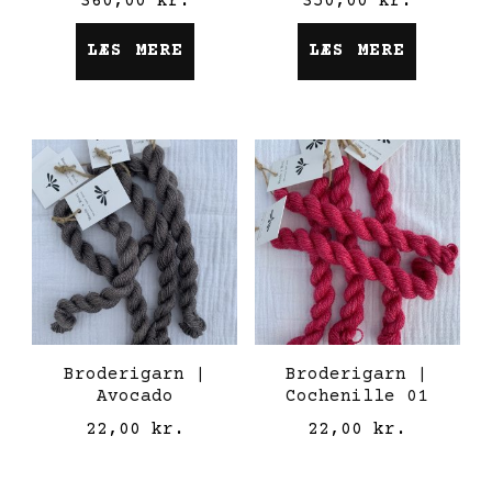
360,00
kr.
350,00
kr.
LÆS MERE
LÆS MERE
Broderigarn |
Broderigarn |
Avocado
Cochenille 01
22,00
kr.
22,00
kr.