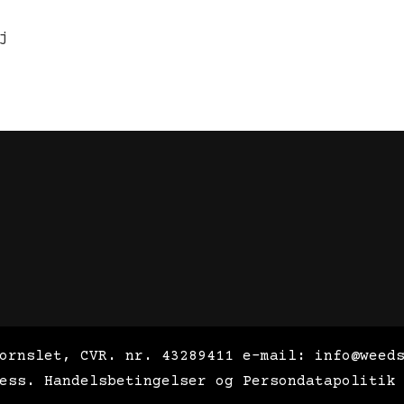
j
ornslet, CVR. nr. 43289411 e-mail: info@weed
ess
.
Handelsbetingelser og Persondatapolitik