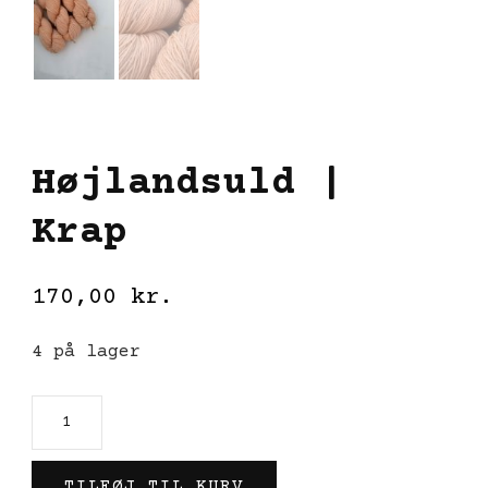
Højlandsuld |
Krap
170,00
kr.
4 på lager
Højlandsuld
|
Krap
TILFØJ TIL KURV