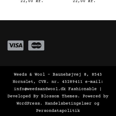
22,00
kr.
22,00
kr.
Weeds & Wool - Baunehøjvej 8, 8543
Hornslet, CVR. nr. 43289411 e-mail:
info@weedsandwool.dk
Fashionable |
Developed By
Blossom Themes
. Powered by
WordPress
.
Handelsbetingelser og
Persondatapolitik